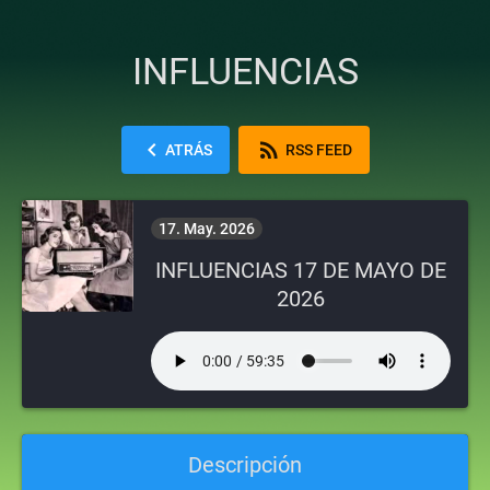
INFLUENCIAS
chevron_left
rss_feed
ATRÁS
RSS FEED
17. May. 2026
INFLUENCIAS 17 DE MAYO DE
2026
Descripción