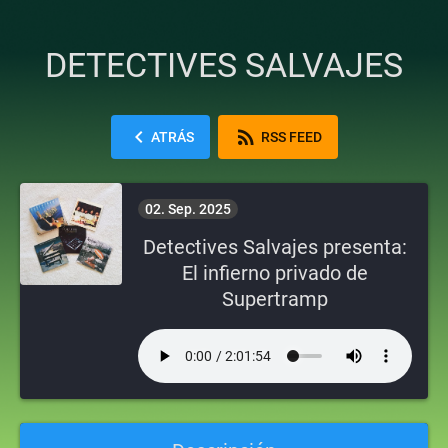
DETECTIVES SALVAJES
chevron_left
rss_feed
ATRÁS
RSS FEED
02. Sep. 2025
Detectives Salvajes presenta:
El infierno privado de
Supertramp