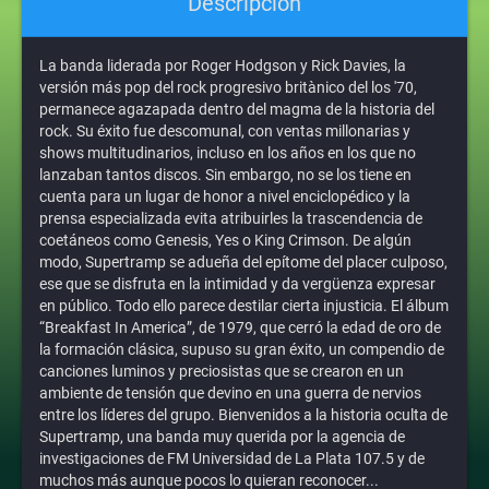
Descripción
La banda liderada por Roger Hodgson y Rick Davies, la
versión más pop del rock progresivo britànico del los '70,
permanece agazapada dentro del magma de la historia del
rock. Su éxito fue descomunal, con ventas millonarias y
shows multitudinarios, incluso en los años en los que no
lanzaban tantos discos. Sin embargo, no se los tiene en
cuenta para un lugar de honor a nivel enciclopédico y la
prensa especializada evita atribuirles la trascendencia de
coetáneos como Genesis, Yes o King Crimson. De algún
modo, Supertramp se adueña del epítome del placer culposo,
ese que se disfruta en la intimidad y da vergüenza expresar
en público. Todo ello parece destilar cierta injusticia. El álbum
“Breakfast In America”, de 1979, que cerró la edad de oro de
la formación clásica, supuso su gran éxito, un compendio de
canciones luminos y preciosistas que se crearon en un
ambiente de tensión que devino en una guerra de nervios
entre los líderes del grupo. Bienvenidos a la historia oculta de
Supertramp, una banda muy querida por la agencia de
investigaciones de FM Universidad de La Plata 107.5 y de
muchos más aunque pocos lo quieran reconocer...