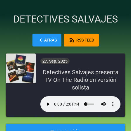
DETECTIVES SALVAJES
chevron_left
rss_feed
ATRÁS
RSS FEED
27. Sep. 2025
Detectives Salvajes presenta
TV On The Radio en versión
solista