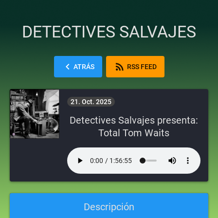
DETECTIVES SALVAJES
chevron_left
rss_feed
ATRÁS
RSS FEED
21. Oct. 2025
Detectives Salvajes presenta:
Total Tom Waits
Descripción