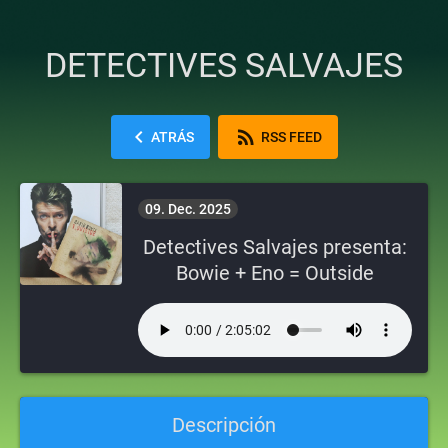
DETECTIVES SALVAJES
chevron_left
rss_feed
ATRÁS
RSS FEED
09. Dec. 2025
Detectives Salvajes presenta:
Bowie + Eno = Outside
Descripción