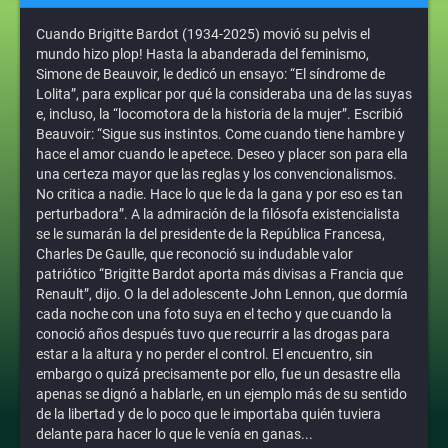
Cuando Brigitte Bardot (1934-2025) movió su pelvis el
mundo hizo plop! Hasta la abanderada del feminismo,
Simone de Beauvoir, le dedicó un ensayo: “El síndrome de
Lolita”, para explicar por qué la consideraba una de las suyas
e, incluso, la “locomotora de la historia de la mujer”. Escribió
Beauvoir: “Sigue sus instintos. Come cuando tiene hambre y
hace el amor cuando le apetece. Deseo y placer son para ella
una certeza mayor que las reglas y los convencionalismos.
No critica a nadie. Hace lo que le da la gana y por eso es tan
perturbadora”. A la admiración de la filósofa existencialista
se le sumarán la del presidente de la República Francesa,
Charles De Gaulle, que reconoció su indudable valor
patriótico “Brigitte Bardot aporta más divisas a Francia que
Renault”, dijo. O la del adolescente John Lennon, que dormía
cada noche con una foto suya en el techo y que cuando la
conoció años después tuvo que recurrir a las drogas para
estar a la altura y no perder el control. El encuentro, sin
embargo o quizá precisamente por ello, fue un desastre ella
apenas se dignó a hablarle, en un ejemplo más de su sentido
de la libertad y de lo poco que le importaba quién tuviera
delante para hacer lo que le venía en ganas...