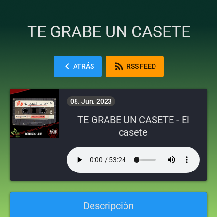
TE GRABE UN CASETE
chevron_left
rss_feed
ATRÁS
RSS FEED
08. Jun. 2023
TE GRABE UN CASETE - El
casete
Descripción