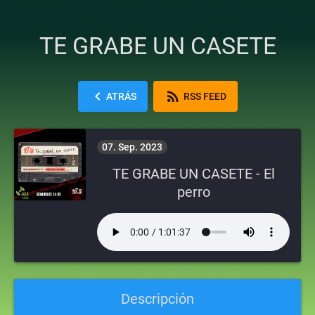
TE GRABE UN CASETE
chevron_left
rss_feed
ATRÁS
RSS FEED
07. Sep. 2023
TE GRABE UN CASETE - El
perro
Descripción