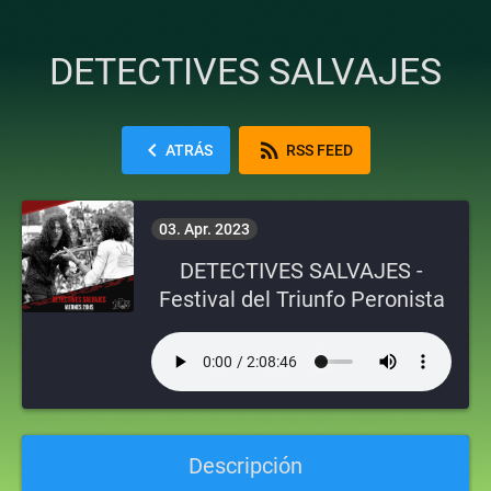
DETECTIVES SALVAJES
chevron_left
rss_feed
ATRÁS
RSS FEED
03. Apr. 2023
DETECTIVES SALVAJES -
Festival del Triunfo Peronista
Descripción