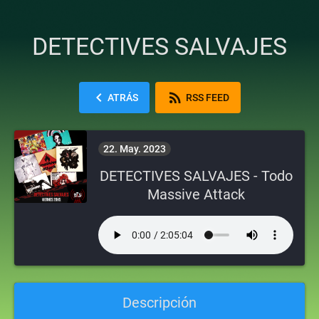
DETECTIVES SALVAJES
chevron_left
rss_feed
ATRÁS
RSS FEED
22. May. 2023
DETECTIVES SALVAJES - Todo
Massive Attack
Descripción