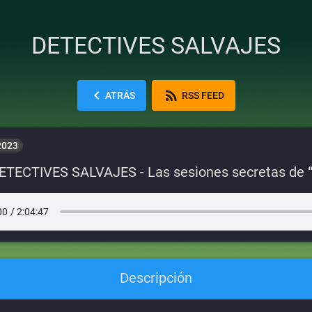
DETECTIVES SALVAJES
chevron_left
rss_feed
ATRÁS
RSS FEED
 2023
ETECTIVES SALVAJES - Las sesiones secretas de 
Descripción