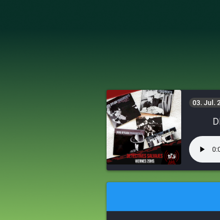
03. Jul.
D