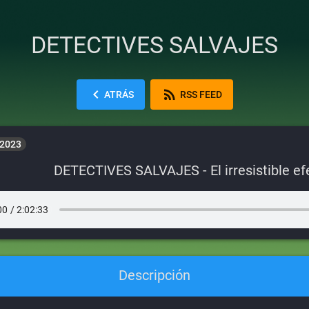
DETECTIVES SALVAJES
chevron_left
rss_feed
ATRÁS
RSS FEED
 2023
DETECTIVES SALVAJES - El irresistible ef
Descripción