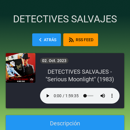
DETECTIVES SALVAJES
chevron_left
rss_feed
ATRÁS
RSS FEED
02. Oct. 2023
DETECTIVES SALVAJES -
"Serious Moonlight" (1983)
Descripción