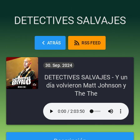
DETECTIVES SALVAJES
chevron_left
rss_feed
ATRÁS
RSS FEED
30. Sep. 2024
DETECTIVES SALVAJES - Y un
día volvieron Matt Johnson y
The The