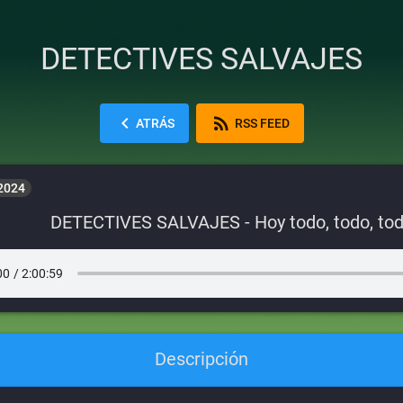
DETECTIVES SALVAJES
chevron_left
rss_feed
ATRÁS
RSS FEED
 2024
DETECTIVES SALVAJES - Hoy todo, todo, to
Descripción