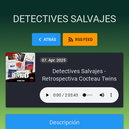
DETECTIVES SALVAJES
chevron_left
rss_feed
ATRÁS
RSS FEED
07. Apr. 2025
Detectives Salvajes -
Retrospectiva Cocteau Twins
Descripción